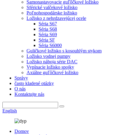
Samonastavovacie guľôčkové ložisko
Sférické valčekové ložisko
Poľnohospodárske ložisko
Ložisko z nehrdzavejúcej ocele
Séria S67
Séria S68
Séria S69
Séria SF
Séria S6000
Guličkové ložisko s kosouhlým stykom
Ložisko vodnej pumpy
Ložisko náboja série DAC
Vypínacie ložisko spojky
Axiálne guľôčkové ložisko
Správy
často kladené otázky
O nás
Kontaktujte nás
English
Domov