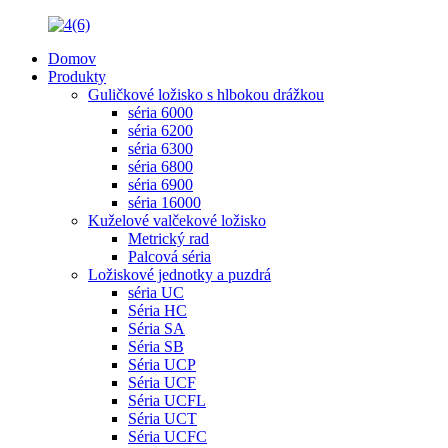
Domov
Produkty
Guličkové ložisko s hlbokou drážkou
séria 6000
séria 6200
séria 6300
séria 6800
séria 6900
séria 16000
Kuželové valčekové ložisko
Metrický rad
Palcová séria
Ložiskové jednotky a puzdrá
séria UC
Séria HC
Séria SA
Séria SB
Séria UCP
Séria UCF
Séria UCFL
Séria UCT
Séria UCFC