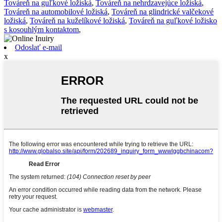
Továreň na guľkové ložiská
,
Továreň na nehrdzavejúce ložiská
,
Továreň na automobilové ložiská
,
Továreň na glindrické valčekové
ložiská
,
Továreň na kuželíkové ložiská
,
Továreň na guľkové ložisko
s kosouhlým kontaktom
,
Odoslať e-mail
x