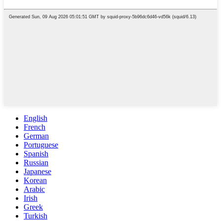
English
French
German
Portuguese
Spanish
Russian
Japanese
Korean
Arabic
Irish
Greek
Turkish