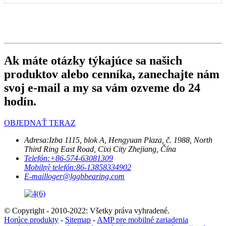
Ak máte otázky týkajúce sa našich
produktov alebo cenníka, zanechajte nám
svoj e-mail a my sa vám ozveme do 24
hodín.
OBJEDNAŤ TERAZ
Adresa:
Izba 1115, blok A, Hengyuan Plaza, č. 1988, North
Third Ring East Road, Cixi City Zhejiang, Čína
Telefón:
+86-574-63081309
Mobilný telefón:
86-13858334902
E-mail
loger@lggbbearing.com
© Copyright - 2010-2022: Všetky práva vyhradené.
Horúce produkty
-
Sitemap
-
AMP pre mobilné zariadenia